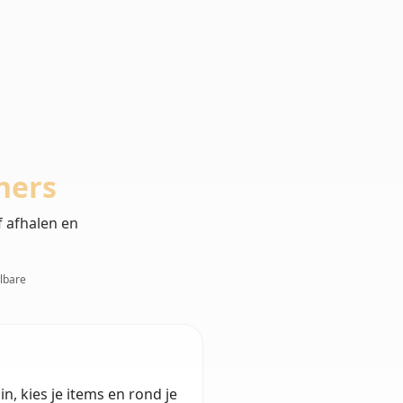
hers
f afhalen en
wlbare
n, kies je items en rond je