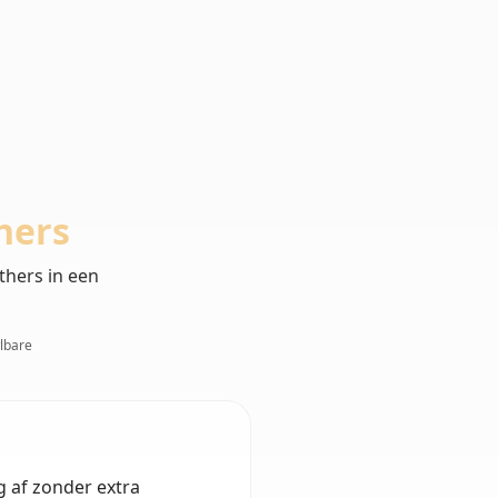
hers
thers in een
wlbare
ng af zonder extra