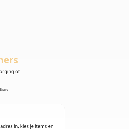
hers
zorging of
wlbare
dres in, kies je items en